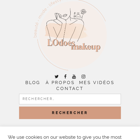
BLOG
À PROPOS
MES VIDÉOS
CONTACT
RECHERCHER :
COPYRIGHT © 2026 | ALL RIGHTS RESERVED |
DESIGNED
BY LITTLE THEME SHOP
We use cookies on our website to give you the most