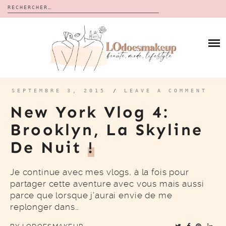
Rechercher :
Skip
to
BLOG
content
REVUES
À PROPOS
CALENDRIERS DE L’AVENT
BON PLAN
MES VIDÉOS
SEPTEMBRE 3, 2015
/
LEAVE A COMMENT
VIDÉOS
New York Vlog 4:
CONTACT
Brooklyn, La Skyline
De Nuit
!
Je continue avec mes vlogs, à la fois pour
partager cette aventure avec vous mais aussi
parce que lorsque j’aurai envie de me
replonger dans…