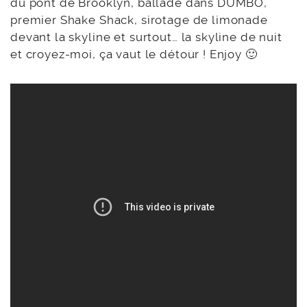
du pont de Brooklyn, ballade dans DUMBO,
premier Shake Shack, sirotage de limonade
devant la skyline et surtout… la skyline de nuit
et croyez-moi, ça vaut le détour ! Enjoy 🙂