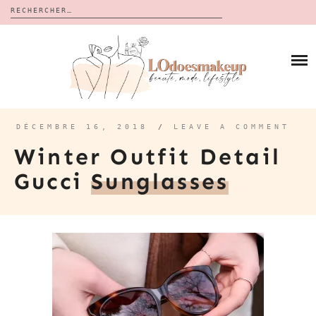
Rechercher :
Skip
to
BLOG
content
REVUES
À PROPOS
CALENDRIERS DE L’AVENT
BON PLAN
MES VIDÉOS
DÉCEMBRE 16, 2018
/
LEAVE A COMMENT
VIDÉOS
Winter Outfit Detail
CONTACT
Gucci
Sunglasses