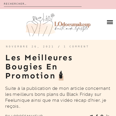
Rechercher :
Skip
to
BLOG
content
REVUES
À PROPOS
CALENDRIERS DE L’AVENT
BON PLAN
MES VIDÉOS
NOVEMBRE 26, 2021
/
1 COMMENT
VIDÉOS
Les Meilleures
CONTACT
Bougies En
Promotion
🕯️
Suite à la publication de mon article concernant
les meilleurs bons plans du Black Friday sur
Feelunique ainsi que ma vidéo récap d’hier, je
reçois…