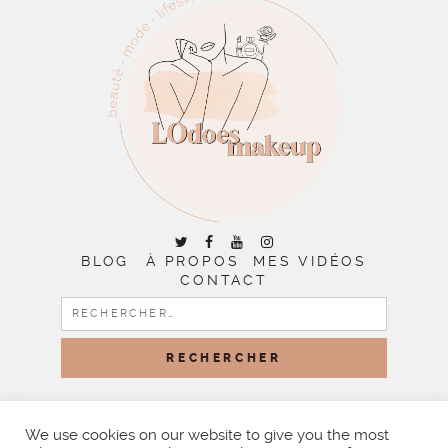
BLOG
À PROPOS
MES VIDÉOS
CONTACT
RECHERCHER :
COPYRIGHT © 2026 | ALL RIGHTS RESERVED |
DESIGNED
BY LITTLE THEME SHOP
We use cookies on our website to give you the most