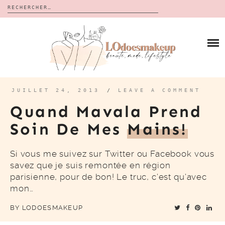
Rechercher :
Skip
to
BLOG
content
REVUES
À PROPOS
CALENDRIERS DE L’AVENT
BON PLAN
MES VIDÉOS
JUILLET 24, 2013
/
LEAVE A COMMENT
VIDÉOS
Quand Mavala Prend
CONTACT
Soin De Mes
Mains!
Si vous me suivez sur Twitter ou Facebook vous
savez que je suis remontée en région
parisienne, pour de bon! Le truc, c’est qu’avec
mon…
BY
LODOESMAKEUP