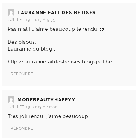
LAURANNE FAIT DES BETISES
JUILLET 19, 2013 À 9:55
Pas mal ! J’aime beaucoup le rendu 🙂
Des bisous,
Lauranne du blog :
http://laurannefaitdesbetises.blogspot.be
RÉPONDRE
MODEBEAUTYHAPPYY
JUILLET 19, 2013 À 10:00
Très joli rendu, j’aime beaucoup!
RÉPONDRE