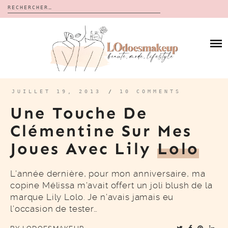
Rechercher :
Skip
to
BLOG
content
REVUES
À PROPOS
CALENDRIERS DE L’AVENT
BON PLAN
MES VIDÉOS
JUILLET 19, 2013
/
10 COMMENTS
VIDÉOS
Une Touche De
CONTACT
Clémentine Sur Mes
Joues Avec Lily
Lolo
L’année dernière, pour mon anniversaire, ma
copine Mélissa m’avait offert un joli blush de la
marque Lily Lolo. Je n’avais jamais eu
l’occasion de tester…