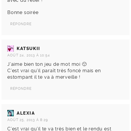
avec du relief !
Bonne soirée
RÉPONDRE
KATSUKII
AOÛT 24, 2013 À 10:54
J’aime bien ton jeu de mot moi 🙂
C’est vrai qu’il paraît très foncé mais en
estompant il te va à merveille !
RÉPONDRE
ALEXIA
AOÛT 25, 2013 À 8:29
C’est vrai qu’il te va très bien et le rendu est