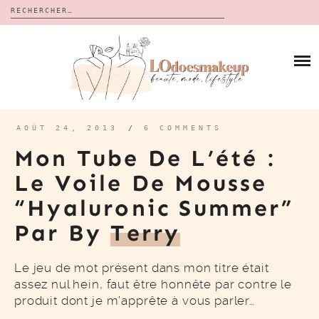
Rechercher :
Skip
to
BLOG
content
REVUES
À PROPOS
CALENDRIERS DE L’AVENT
BON PLAN
MES VIDÉOS
AOÛT 24, 2013
/
6 COMMENTS
VIDÉOS
Mon Tube De L’été :
CONTACT
Le Voile De Mousse
“Hyaluronic Summer”
Par By
Terry
Le jeu de mot présent dans mon titre était
assez nul hein, faut être honnête par contre le
produit dont je m’apprête à vous parler…