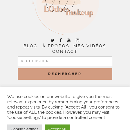
BLOG
À PROPOS
MES VIDÉOS
CONTACT
RECHERCHER :
COPYRIGHT © 2026 | ALL RIGHTS RESERVED |
DESIGNED
BY LITTLE THEME SHOP
We use cookies on our website to give you the most
relevant experience by remembering your preferences
and repeat visits. By clicking “Accept All”, you consent to
the use of ALL the cookies. However, you may visit
"Cookie Settings" to provide a controlled consent.
Cookie Settings
Accept All