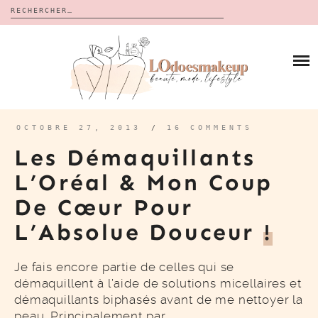
Rechercher :
Skip
to
BLOG
content
REVUES
À PROPOS
CALENDRIERS DE L’AVENT
BON PLAN
MES VIDÉOS
OCTOBRE 27, 2013
/
16 COMMENTS
VIDÉOS
Les Démaquillants
CONTACT
L’Oréal & Mon Coup
De Cœur Pour
L’Absolue Douceur
!
Je fais encore partie de celles qui se
démaquillent à l’aide de solutions micellaires et
démaquillants biphasés avant de me nettoyer la
peau. Principalement par…