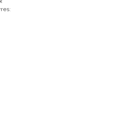
x
res: