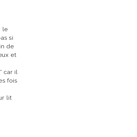
 le
as si
ain de
eux et
n
 car il
es fois
 lit