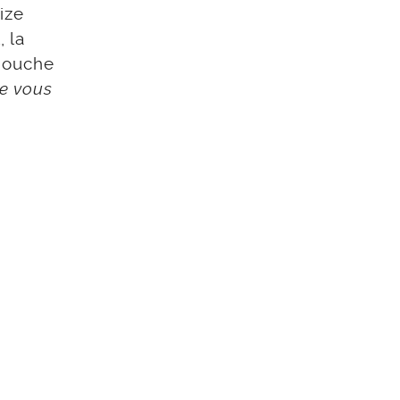
ize
, la
 bouche
e vous