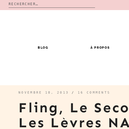
Rechercher :
Skip
to
content
BLOG
À PROPOS
NOVEMBRE 18, 2013
/
16 COMMENTS
Fling, Le Sec
Les Lèvres N