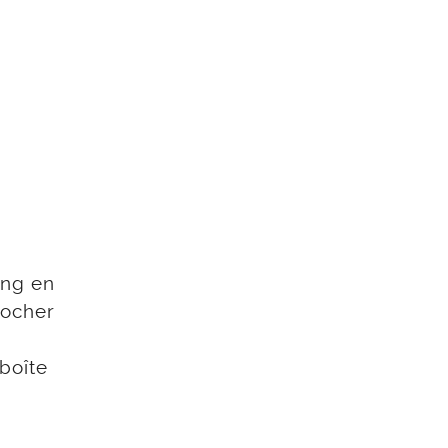
ing en
rocher
boîte