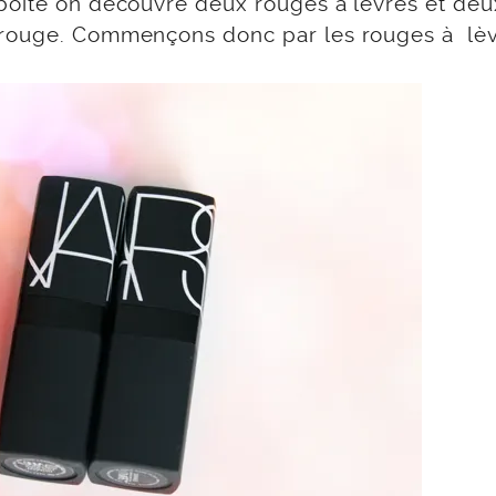
boîte on découvre deux rouges à lèvres et deu
 rouge. Commençons donc par les rouges à lèv