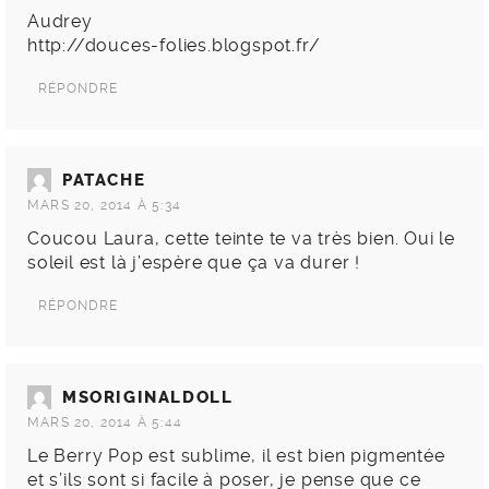
Audrey
http://douces-folies.blogspot.fr/
RÉPONDRE
PATACHE
MARS 20, 2014 À 5:34
Coucou Laura, cette teinte te va très bien. Oui le
soleil est là j’espère que ça va durer !
RÉPONDRE
MSORIGINALDOLL
MARS 20, 2014 À 5:44
Le Berry Pop est sublime, il est bien pigmentée
et s’ils sont si facile à poser, je pense que ce