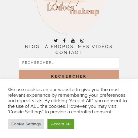
BLOG
À PROPOS
MES VIDÉOS
CONTACT
RECHERCHER :
We use cookies on our website to give you the most
relevant experience by remembering your preferences
COPYRIGHT © 2026 | ALL RIGHTS RESERVED |
DESIGNED
BY LITTLE THEME SHOP
and repeat visits. By clicking “Accept All”, you consent to
the use of ALL the cookies. However, you may visit
"Cookie Settings" to provide a controlled consent.
Cookie Settings
Accept All