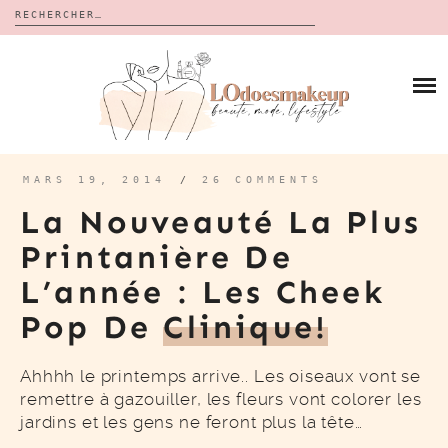
Rechercher :
Skip
to
BLOG
content
REVUES
À PROPOS
CALENDRIERS DE L’AVENT
BON PLAN
MES VIDÉOS
MARS 19, 2014
/
26 COMMENTS
VIDÉOS
La Nouveauté La Plus
CONTACT
Printanière De
L’année : Les Cheek
Pop De
Clinique!
Ahhhh le printemps arrive.. Les oiseaux vont se
remettre à gazouiller, les fleurs vont colorer les
jardins et les gens ne feront plus la tête…