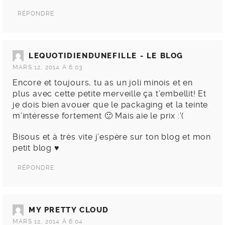
RÉPONDRE
LEQUOTIDIENDUNEFILLE - LE BLOG
MARS 12, 2014 À 6:03
Encore et toujours, tu as un joli minois et en
plus avec cette petite merveille ça t’embellit! Et
je dois bien avouer que le packaging et la teinte
m’intéresse fortement 🙂 Mais aïe le prix :'(
Bisous et à très vite j’espère sur ton blog et mon
petit blog ♥
RÉPONDRE
MY PRETTY CLOUD
MARS 12, 2014 À 6:04