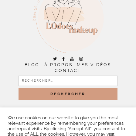
BLOG
À PROPOS
MES VIDÉOS
CONTACT
RECHERCHER :
COPYRIGHT © 2026 | ALL RIGHTS RESERVED |
DESIGNED
BY LITTLE THEME SHOP
We use cookies on our website to give you the most
relevant experience by remembering your preferences
and repeat visits. By clicking “Accept All”, you consent to
the use of ALL the cookies. However, you may visit