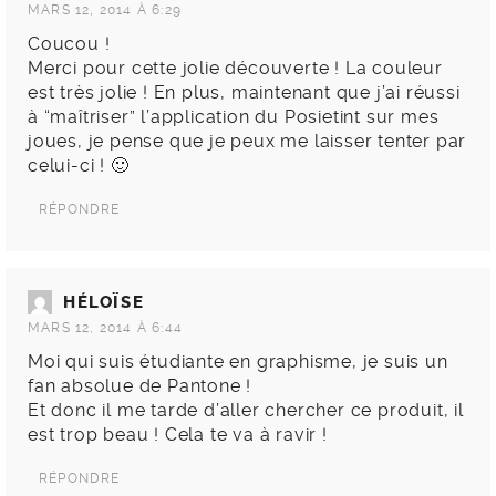
MARS 12, 2014 À 6:29
Coucou !
Merci pour cette jolie découverte ! La couleur
est très jolie ! En plus, maintenant que j’ai réussi
à “maîtriser” l’application du Posietint sur mes
joues, je pense que je peux me laisser tenter par
celui-ci ! 🙂
RÉPONDRE
HÉLOÏSE
MARS 12, 2014 À 6:44
Moi qui suis étudiante en graphisme, je suis un
fan absolue de Pantone !
Et donc il me tarde d’aller chercher ce produit, il
est trop beau ! Cela te va à ravir !
RÉPONDRE