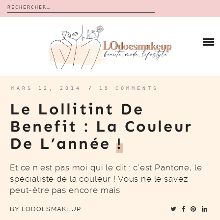
Rechercher :
Skip
to
BLOG
content
REVUES
À PROPOS
CALENDRIERS DE L’AVENT
BON PLAN
MES VIDÉOS
MARS 12, 2014
/
19 COMMENTS
VIDÉOS
Le Lollitint De
CONTACT
Benefit : La Couleur
De L’année
!
Et ce n’est pas moi qui le dit : c’est Pantone, le
spécialiste de la couleur ! Vous ne le savez
peut-être pas encore mais…
BY
LODOESMAKEUP