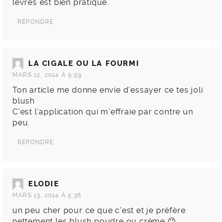
lèvres est bien pratique.
RÉPONDRE
LA CIGALE OU LA FOURMI
MARS 12, 2014 À 9:59
Ton article me donne envie d’essayer ce tes joli
blush
C’est l’application qui m’effraie par contre un
peu.
RÉPONDRE
ELODIE
MARS 13, 2014 À 5:36
un peu cher pour ce que c’est et je préfère
nettement les blush poudre ou crème 😉