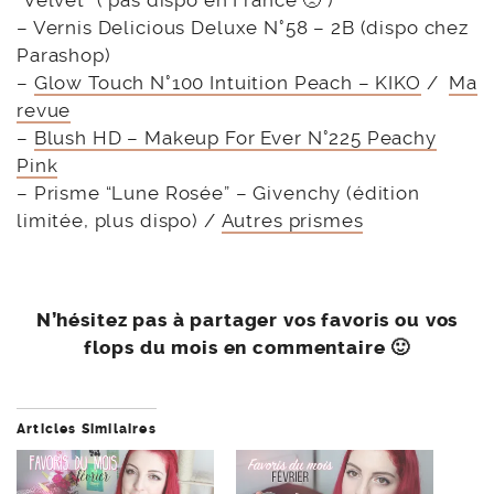
“Velvet” ( pas dispo en France 🙁 )
– Vernis Delicious Deluxe N°58 – 2B (dispo chez
Parashop)
–
Glow Touch N°100 Intuition Peach – KIKO
/
Ma
revue
–
Blush HD – Makeup For Ever N°225 Peachy
Pink
– Prisme “Lune Rosée” – Givenchy (édition
limitée, plus dispo) /
Autres prismes
N’hésitez pas à partager vos favoris ou vos
flops du mois en commentaire 🙂
Articles Similaires