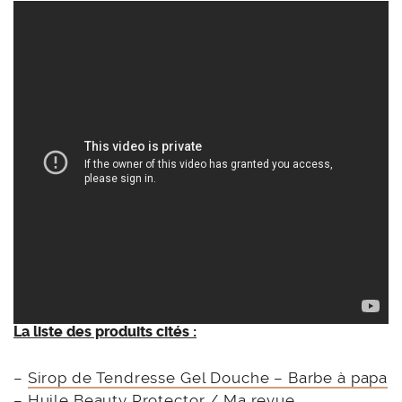
La liste des produits cités :
–
Sirop de Tendresse Gel Douche – Barbe à papa
–
Huile Beauty Protector
/
Ma revue