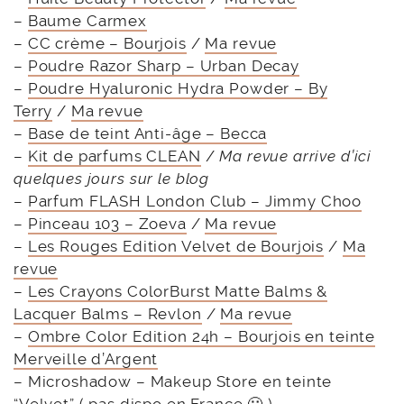
–
Baume Carmex
–
CC crème – Bourjois
/
Ma revue
–
Poudre Razor Sharp – Urban Decay
–
Poudre Hyaluronic Hydra Powder – By
Terry
/
Ma revue
–
Base de teint Anti-âge – Becca
–
Kit de parfums CLEAN
/
Ma revue arrive d’ici
quelques jours sur le blog
–
Parfum FLASH London Club – Jimmy Choo
–
Pinceau 103 – Zoeva
/
Ma revue
–
Les Rouges Edition Velvet de Bourjois
/
Ma
revue
–
Les Crayons ColorBurst Matte Balms &
Lacquer Balms – Revlon
/
Ma revue
–
Ombre Color Edition 24h – Bourjois en teinte
Merveille d’Argent
– Microshadow – Makeup Store en teinte