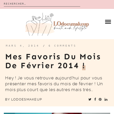
Rechercher :
Skip
to
BLOG
content
REVUES
À PROPOS
CALENDRIERS DE L’AVENT
BON PLAN
MES VIDÉOS
MARS 4, 2014
/
6 COMMENTS
VIDÉOS
Mes Favoris Du Mois
CONTACT
De Février 2014
!
Hey ! Je vous retrouve aujourd’hui pour vous
présenter mes favoris du mois de février ! Un
mois plus court que les autres mais très…
BY
LODOESMAKEUP