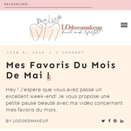
Rechercher :
Skip
to
BLOG
content
REVUES
À PROPOS
CALENDRIERS DE L’AVENT
BON PLAN
MES VIDÉOS
JUIN 5, 2016
/
1 COMMENT
VIDÉOS
Mes Favoris Du Mois
CONTACT
De Mai
!
Hey ! J’espère que vous avez passé un
excellent week-end! Je vous propose une
petite pause beauté avec ma vidéo concernant
mes favoris du mois…
BY
LODOESMAKEUP