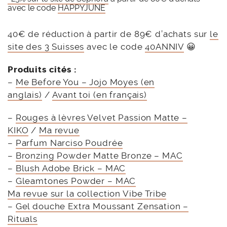
avec le code
HAPPYJUNE
40€ de réduction à partir de 89€ d’achats sur
le
site des 3 Suisses
avec le code
40ANNIV
😀
Produits cités :
–
Me Before You – Jojo Moyes (en
anglais)
/
Avant toi (en français)
–
Rouges à lèvres Velvet Passion Matte –
KIKO
/
Ma revue
–
Parfum Narciso Poudrée
–
Bronzing Powder Matte Bronze – MAC
–
Blush Adobe Brick – MAC
–
Gleamtones Powder – MAC
Ma revue sur la collection Vibe Tribe
–
Gel douche Extra Moussant Zensation –
Rituals