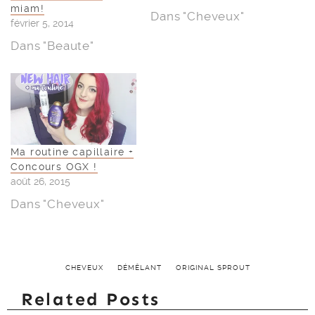
miam!
Dans "Cheveux"
février 5, 2014
Dans "Beaute"
Ma routine capillaire +
Concours OGX !
août 26, 2015
Dans "Cheveux"
CHEVEUX
DÉMÊLANT
ORIGINAL SPROUT
Related Posts