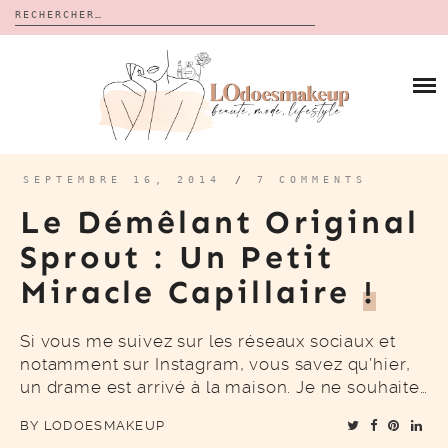
Rechercher :
Skip
to
BLOG
content
REVUES
À PROPOS
CALENDRIERS DE L’AVENT
BON PLAN
MES VIDÉOS
SEPTEMBRE 16, 2014
/
7 COMMENTS
VIDÉOS
Le Démêlant Original
CONTACT
Sprout : Un Petit
Miracle Capillaire
!
Si vous me suivez sur les réseaux sociaux et
notamment sur Instagram, vous savez qu’hier,
un drame est arrivé à la maison. Je ne souhaite…
BY
LODOESMAKEUP