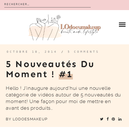
Rechercher :
Skip
to
BLOG
content
REVUES
À PROPOS
CALENDRIERS DE L’AVENT
BON PLAN
MES VIDÉOS
OCTOBRE 18, 2014
/
5 COMMENTS
VIDÉOS
5 Nouveautés Du
CONTACT
Moment !
#1
Hello ! J’inaugure aujourd’hui une nouvelle
catégorie de vidéos autour de 5 nouveautés du
moment! Une façon pour moi de mettre en
avant des produits…
BY
LODOESMAKEUP