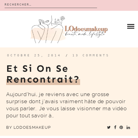
Rechercher :
Skip
to
BLOG
content
REVUES
À PROPOS
CALENDRIERS DE L’AVENT
BON PLAN
MES VIDÉOS
OCTOBRE 25, 2014
/
13 COMMENTS
VIDÉOS
Et Si On Se
CONTACT
Rencontrait?
Aujourd’hui, je reviens avec une grosse
surprise dont j’avais vraiment hâte de pouvoir
vous parler.. Je vous laisse visionner ma vidéo
pour tout savoir à…
BY
LODOESMAKEUP