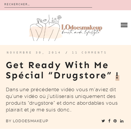
Rechercher :
Skip
to
BLOG
content
REVUES
À PROPOS
CALENDRIERS DE L’AVENT
BON PLAN
MES VIDÉOS
NOVEMBRE 30, 2014
/
11 COMMENTS
VIDÉOS
Get Ready With Me
CONTACT
Spécial “drugstore”
!
Dans une précédente vidéo vous m’aviez dit
qu’une vidéo où j’utiliserais uniquement des
produits “drugstore” et donc abordables vous
plairait et je me suis donc…
BY
LODOESMAKEUP