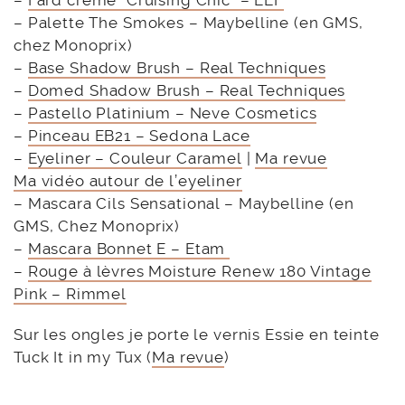
–
Fard crème “Cruising Chic” – ELF
– Palette The Smokes – Maybelline (en GMS,
chez Monoprix)
–
Base Shadow Brush – Real Techniques
–
Domed Shadow Brush – Real Techniques
–
Pastello Platinium – Neve Cosmetics
–
Pinceau EB21 – Sedona Lace
–
Eyeliner – Couleur Caramel
|
Ma revue
Ma vidéo autour de l’eyeliner
– Mascara Cils Sensational – Maybelline (en
GMS, Chez Monoprix)
–
Mascara Bonnet E – Etam
–
Rouge à lèvres Moisture Renew 180 Vintage
Pink – Rimmel
Sur les ongles je porte le vernis Essie en teinte
Tuck It in my Tux (
Ma revue
)