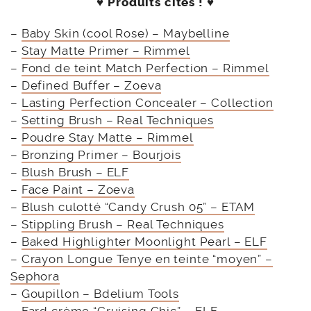
♥ Produits cités ! ♥
–
Baby Skin (cool Rose) – Maybelline
–
Stay Matte Primer – Rimmel
–
Fond de teint Match Perfection – Rimmel
–
Defined Buffer – Zoeva
–
Lasting Perfection Concealer – Collection
–
Setting Brush – Real Techniques
–
Poudre Stay Matte – Rimmel
–
Bronzing Primer – Bourjois
–
Blush Brush – ELF
–
Face Paint – Zoeva
–
Blush culotté “Candy Crush 05” – ETAM
–
Stippling Brush – Real Techniques
–
Baked Highlighter Moonlight Pearl – ELF
–
Crayon Longue Tenye en teinte “moyen” –
Sephora
–
Goupillon – Bdelium Tools