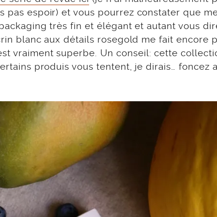
s pas espoir) et vous pourrez constater que me
 packaging très fin et élégant et autant vous di
crin blanc aux détails rosegold me fait encore 
st vraiment superbe. Un conseil: cette collecti
ertains produis vous tentent, je dirais… foncez 