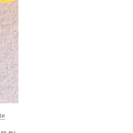
te
pas eu