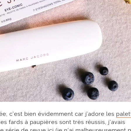
ée, c’est bien évidemment car j’adore les
palet
s fards à paupières sont très réussis, j’avais
e série de revue ici
(je n’ai malheureusement 