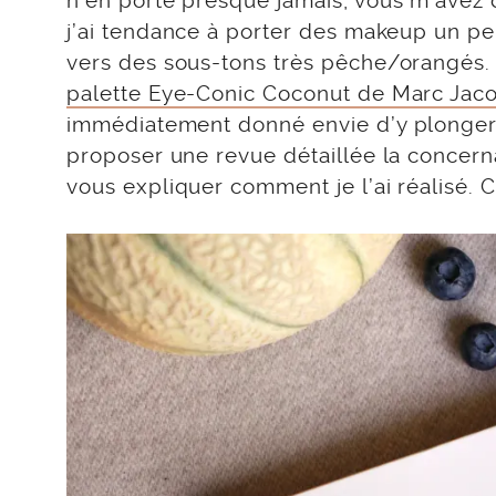
n’en porte presque jamais, vous m’avez di
j’ai tendance à porter des makeup un pe
vers des sous-tons très pêche/orangés. M
palette Eye-Conic Coconut de Marc Jac
immédiatement donné envie d’y plonger 
proposer une revue détaillée la concerna
vous expliquer comment je l’ai réalisé. C’