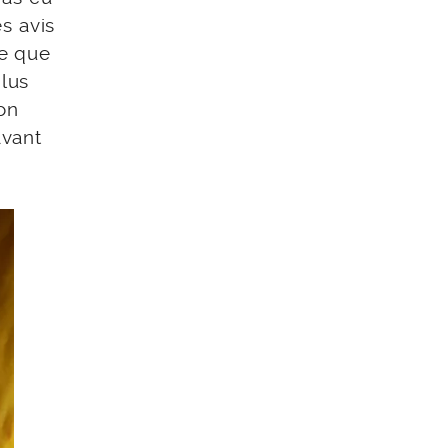
s avis
re que
plus
on
avant