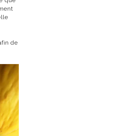
re que
ement
lle
afin de