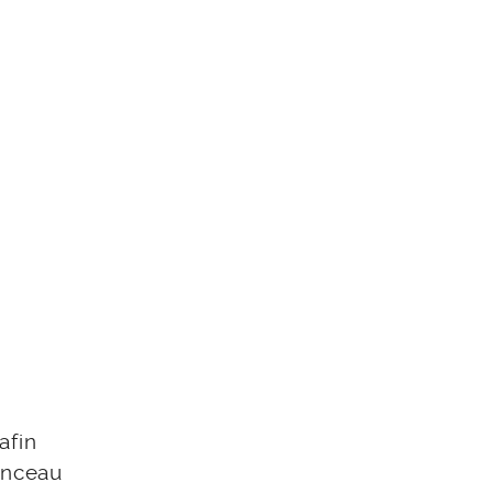
afin
inceau