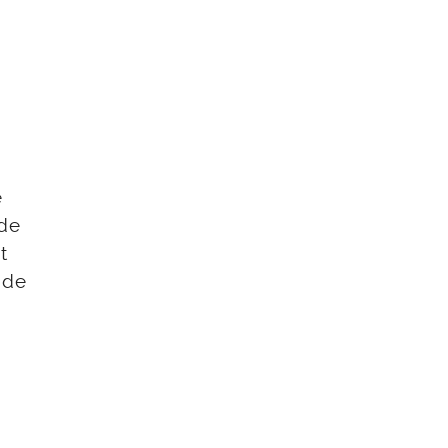
n
e
ède
t
 de