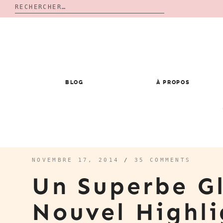
Rechercher :
Skip
to
content
BLOG
À PROPOS
NOVEMBRE 17, 2014
/
35 COMMENTS
Un Superbe G
Nouvel Highli