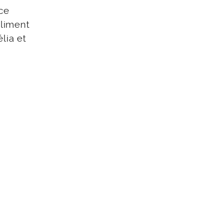
ce
oliment
lia et