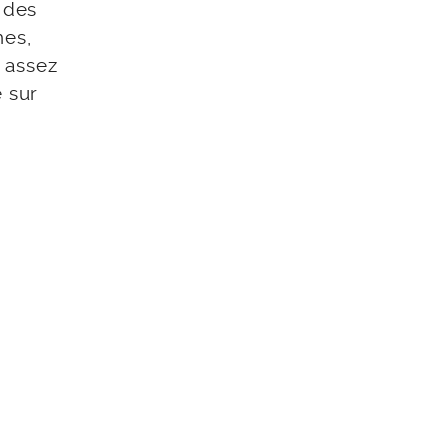
 des
hes,
s assez
e sur