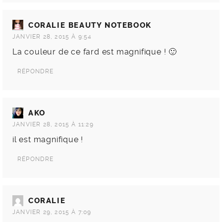
CORALIE BEAUTY NOTEBOOK
JANVIER 28, 2015 À 9:54
La couleur de ce fard est magnifique ! 🙂
RÉPONDRE
AKO
JANVIER 28, 2015 À 11:29
il est magnifique !
RÉPONDRE
CORALIE
JANVIER 29, 2015 À 7:09