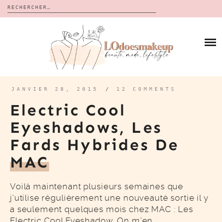
Rechercher :
Skip
to
BLOG
content
REVUES
À PROPOS
CALENDRIERS DE L’AVENT
BON PLAN
MES VIDÉOS
JANVIER 28, 2015
/
12 COMMENTS
VIDÉOS
Electric Cool
CONTACT
Eyeshadows, Les
Fards Hybrides De
MAC
Voilà maintenant plusieurs semaines que
j’utilise régulièrement une nouveauté sortie il y
a seulement quelques mois chez MAC : Les
Electric Cool Eyeshadow. On m’en…