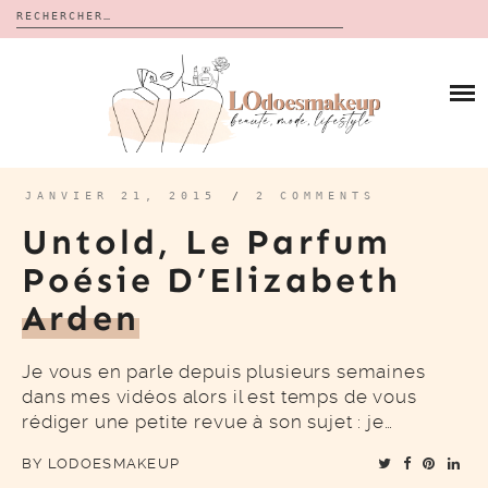
Rechercher :
Skip
to
BLOG
content
REVUES
À PROPOS
CALENDRIERS DE L’AVENT
BON PLAN
MES VIDÉOS
JANVIER 21, 2015
/
2 COMMENTS
VIDÉOS
Untold, Le Parfum
CONTACT
Poésie D’Elizabeth
Arden
Je vous en parle depuis plusieurs semaines
dans mes vidéos alors il est temps de vous
rédiger une petite revue à son sujet : je…
BY
LODOESMAKEUP