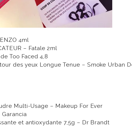
 KENZO 4ml
CATEUR – Fatale 2ml
 de Too Faced 4,8
ontour des yeux Longue Tenue – Smoke Urban 
a
Poudre Multi-Usage – Makeup For Ever
 Garancia
ssante et antioxydante 7,5g – Dr Brandt