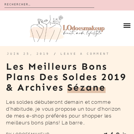
Rechercher :
Skip
to
BLOG
content
REVUES
À PROPOS
CALENDRIERS DE L’AVENT
BON PLAN
MES VIDÉOS
JUIN 25, 2019
/
LEAVE A COMMENT
VIDÉOS
Les Meilleurs Bons
CONTACT
Plans Des Soldes 2019
& Archives
Sézane
Les soldes débuteront demain et comme
d’habitude, je vous propose un tour d’horizon
de mes e-shop préférés pour shopper les
meilleurs bons plans! La barre…