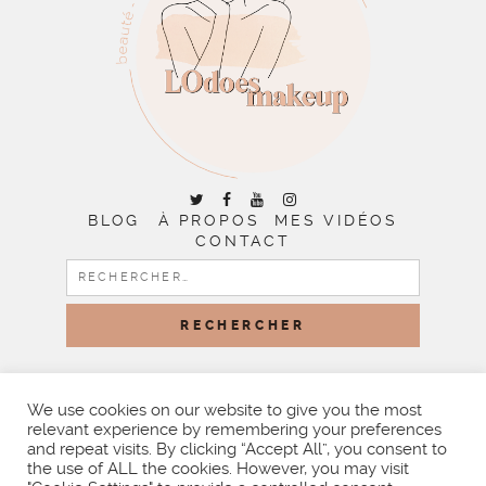
BLOG
À PROPOS
MES VIDÉOS
CONTACT
RECHERCHER :
COPYRIGHT © 2026 | ALL RIGHTS RESERVED |
DESIGNED
BY LITTLE THEME SHOP
We use cookies on our website to give you the most
relevant experience by remembering your preferences
and repeat visits. By clicking “Accept All”, you consent to
the use of ALL the cookies. However, you may visit