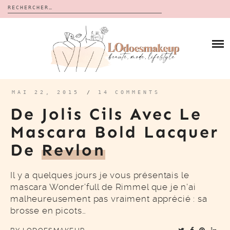
Rechercher :
Skip
to
BLOG
content
REVUES
À PROPOS
CALENDRIERS DE L’AVENT
BON PLAN
MES VIDÉOS
MAI 22, 2015
/
14 COMMENTS
VIDÉOS
De Jolis Cils Avec Le
CONTACT
Mascara Bold Lacquer
De
Revlon
Il y a quelques jours je vous présentais le
mascara Wonder’full de Rimmel que je n’ai
malheureusement pas vraiment apprécié : sa
brosse en picots…