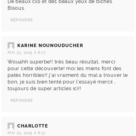
De beaux cils et des beaux yeux de biches.
Bisous.
RÉPONDRE
KARINE NOUNOUDUCHER
MAI 23, 2015 À 6:27
Wouahh superbe!! très beau résultat, merci
pour cette découverte! moi les miens font des
patés horribles!! j’ai vraiment du mal a trouver le
bon, je suis bien tenté pour l’essayé mercii ,
toujours de super articles ici!!
RÉPONDRE
CHARLOTTE
MAI 23, 2015 À 6:37