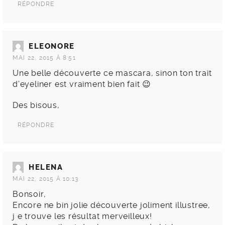
RÉPONDRE
ELEONORE
MAI 22, 2015 À 8:51
Une belle découverte ce mascara, sinon ton trait
d’eyeliner est vraiment bien fait 😉
Des bisous,
RÉPONDRE
HELENA
MAI 22, 2015 À 10:13
Bonsoir,
Encore ne bin jolie découverte joliment illustree,
j e trouve les résultat merveilleux!