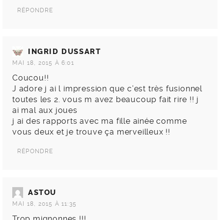
RÉPONDRE
INGRID DUSSART
MAI 18, 2015 À 6:01
Coucou!!
J adore j ai l impression que c’est très fusionnel
toutes les 2. vous m avez beaucoup fait rire !! j
ai mal aux joues
j ai des rapports avec ma fille ainée comme
vous deux et je trouve ça merveilleux !!
RÉPONDRE
ASTOU
MAI 18, 2015 À 11:35
Trop mignonnes !!!