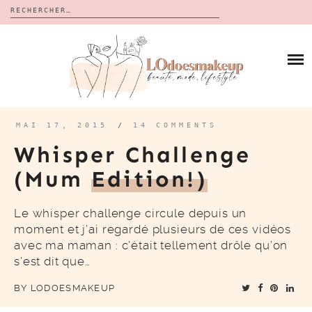
Rechercher :
Skip
to
BLOG
content
REVUES
À PROPOS
CALENDRIERS DE L’AVENT
BON PLAN
MES VIDÉOS
MAI 17, 2015
/
14 COMMENTS
VIDÉOS
Whisper Challenge
CONTACT
(Mum
Edition!)
Le whisper challenge circule depuis un
moment et j’ai regardé plusieurs de ces vidéos
avec ma maman : c’était tellement drôle qu’on
s’est dit que…
BY
LODOESMAKEUP