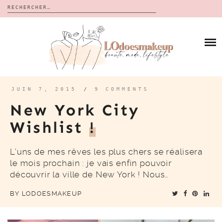
Rechercher :
Skip
to
BLOG
content
REVUES
À PROPOS
CALENDRIERS DE L’AVENT
BON PLAN
MES VIDÉOS
JUIN 7, 2015
/
9 COMMENTS
VIDÉOS
New York City
CONTACT
Wishlist
!
L’uns de mes rêves les plus chers se réalisera
le mois prochain : je vais enfin pouvoir
découvrir la ville de New York ! Nous…
BY
LODOESMAKEUP