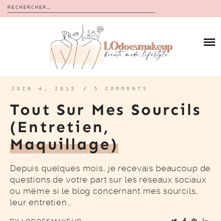
Rechercher :
Skip
to
BLOG
content
REVUES
À PROPOS
CALENDRIERS DE L’AVENT
BON PLAN
MES VIDÉOS
JUIN 4, 2015
/
5 COMMENTS
VIDÉOS
Tout Sur Mes Sourcils
CONTACT
(entretien,
Maquillage)
Depuis quelques mois, je recevais beaucoup de
questions de votre part sur les réseaux sociaux
ou même si le blog concernant mes sourcils,
leur entretien…