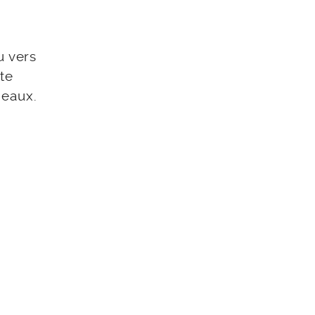
u vers
te
deaux.