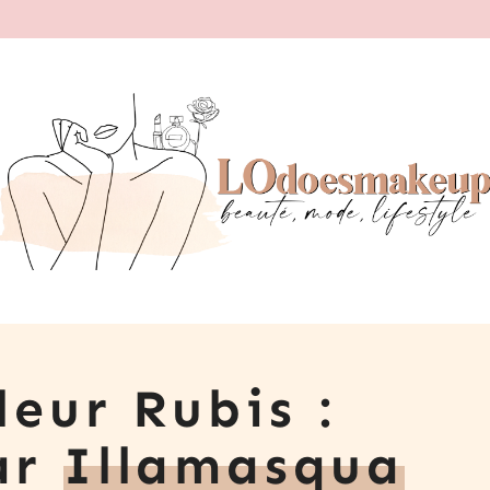
leur Rubis :
ar
Illamasqua