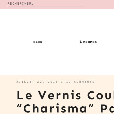
Rechercher :
Skip
to
content
BLOG
À PROPOS
JUILLET 22, 2015
/
10 COMMENTS
Le Vernis Cou
“Charisma” P