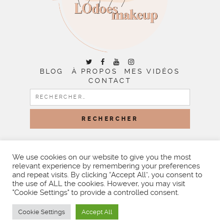
BLOG
À PROPOS
MES VIDÉOS
CONTACT
RECHERCHER :
COPYRIGHT © 2026 | ALL RIGHTS RESERVED |
DESIGNED
BY LITTLE THEME SHOP
We use cookies on our website to give you the most
relevant experience by remembering your preferences
and repeat visits. By clicking “Accept All”, you consent to
the use of ALL the cookies. However, you may visit
"Cookie Settings" to provide a controlled consent.
Cookie Settings
Accept All