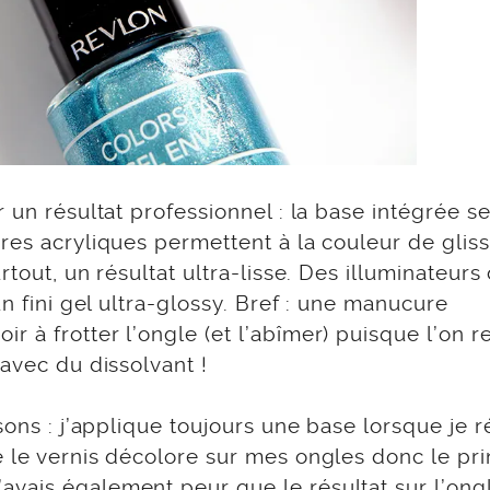
 un résultat professionnel : la base intégrée se
res acryliques permettent à la couleur de gliss
tout, un résultat ultra-lisse. Des illuminateurs
un fini gel ultra-glossy. Bref : une manucure
à frotter l’ongle (et l’abîmer) puisque l’on re
 avec du dissolvant !
sons : j’applique toujours une base lorsque je r
e le vernis décolore sur mes ongles donc le pri
vais également peur que le résultat sur l’ong