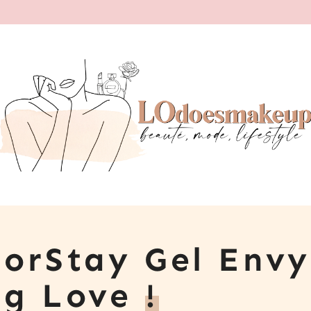
lorStay Gel Envy
Big Love
!