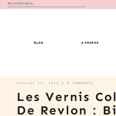
Rechercher :
Skip
to
content
BLOG
À PROPOS
JUILLET 27, 2015
/
8 COMMENTS
Les Vernis Co
De Revlon : 