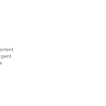
ortent
rgent.
a