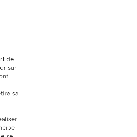
rt de
er sur
 ont
tire sa
éaliser
ncipe
le se