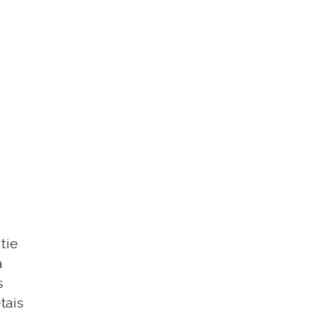
tie
a
s
tais