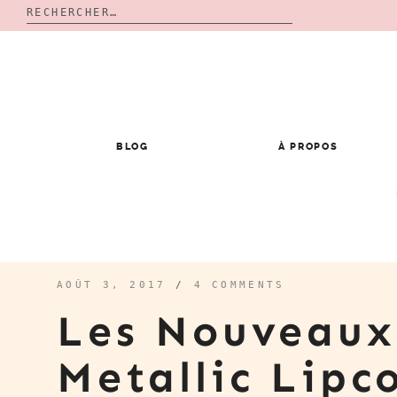
Rechercher :
Skip
to
content
BLOG
À PROPOS
AOÛT 3, 2017
/
4 COMMENTS
Les Nouveaux
Metallic Lipc