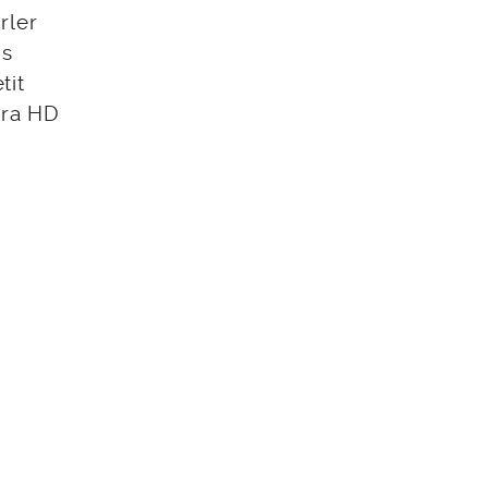
rler
ns
tit
tra HD