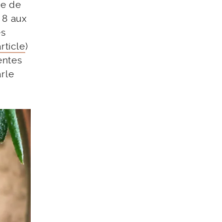
te de
 8 aux
es
rticle
)
entes
rle