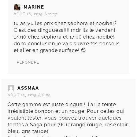
MARINE
AOÛT 26, 2015 À 11:17
tu as vu les prix chez séphora et nocibé!?
C’est des dinguuess!!!! mdr ils le vendent
14.90 chez sephora et 17.90 chez nocibé!
donc conclusion je vais suivre tes conseils
et aller en grande surface! 😉
RÉPONDRE
ASSMAA
AOÛT 25, 2015 À 8:04
Cette gamme est juste dingue ! J’ai la teinte
irrésistible bonbon et un rouge. Pour celles qui
veulent tester, vous pouvez trouver quelques
teintes à Saga pour 7€ (orange,rouge, rose clair,
bleu, gris taupe)