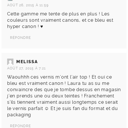
AOÛT 26, 2015 À 11:59
Cette gamme me tente de plus en plus ! Les
couleurs sont vraiment canons, et ce bleu est
hyper canon ! ♥
RÉPONDRE
MELISSA
AOÛT 27, 2015 À 7:21
Waouhhh ces vernis m’ont l’air top ! Et oui ce
bleu est vraiment canon ! Laura tu as su me
convaincre des que je tombe dessus en magasin
j’en prends une ou deux teintes ! Franchement
s’ils tiennent vraiment aussi longtemps ce serait
le vernis parfait ☺ Et je suis fan du format et du
packaging
RÉPONDRE