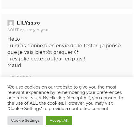
LILY3170
AOÛT 27, 2015 À 9:10
Hello,
Tu m’as donné bien envie de le tester, je pense
que je vais bientôt craquer 🙂
Très jolie cette couleur en plus !
Maud
RÉPONDRE
We use cookies on our website to give you the most
relevant experience by remembering your preferences
and repeat visits. By clicking “Accept All”, you consent to
POLINA TIC
the use of ALL the cookies. However, you may visit
"Cookie Settings" to provide a controlled consent.
AOÛT 28, 2015 À 11:46
Tu tombes pile.Il y a quelques jours j’essayais
Cookie Settings
Accept All
un vernis bleu foncé chez une amie et je rentre
chez moi avec une conclusion: il m’en faut