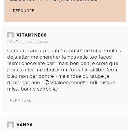
RÉPONDRE
VITAMINE68
AOÛT 25, 2015 À 9:40
Coucou Laura…ok euh “à cause” de toi je voulais
déja aller me chercher la nouvelle too faced
“semi chocolate bar” mais bon ben je crois que
je vais aller me choisir un l’oreal infaillible (euh
bleu non par contre ) mais rose ou taupe je
dirais pas non ! 🙂 Vilaineeeeeee!!! mdr Bisous
miss, bonne soirée 🙂
RÉPONDRE
VANYA