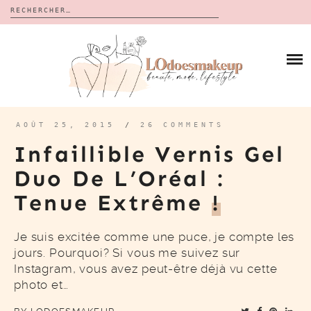
Rechercher :
Skip
to
BLOG
content
REVUES
À PROPOS
CALENDRIERS DE L’AVENT
BON PLAN
MES VIDÉOS
AOÛT 25, 2015
/
26 COMMENTS
VIDÉOS
Infaillible Vernis Gel
CONTACT
Duo De L’Oréal :
Tenue Extrême
!
Je suis excitée comme une puce, je compte les
jours. Pourquoi? Si vous me suivez sur
Instagram, vous avez peut-être déjà vu cette
photo et…