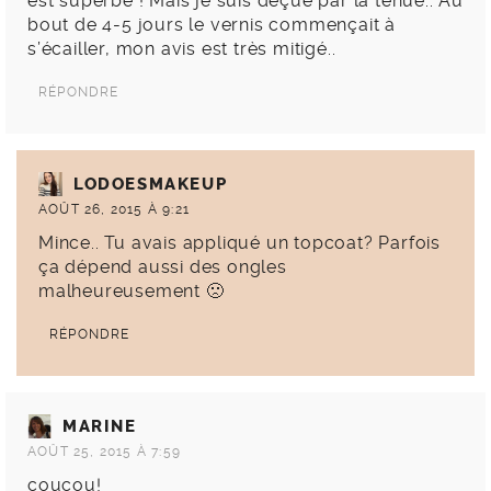
est superbe ! Mais je suis déçue par la tenue.. Au
bout de 4-5 jours le vernis commençait à
s’écailler, mon avis est très mitigé..
RÉPONDRE
LODOESMAKEUP
AOÛT 26, 2015 À 9:21
Mince.. Tu avais appliqué un topcoat? Parfois
ça dépend aussi des ongles
malheureusement 🙁
RÉPONDRE
MARINE
AOÛT 25, 2015 À 7:59
coucou!