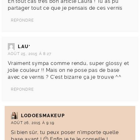
En tout cas très bon article Laura ! Tu as pu
partager tout ce que je pensais de ces vernis
RÉPONDRE
LAU'
AOÛT 25, 2015 À 8:27
Vraiment sympa comme rendu, super glossy et
jolie couleur !! Mais on ne pose pas de base
avec ce vernis ? C’est bizarre ça je trouve ^^
RÉPONDRE
LODOESMAKEUP
AOÛT 26, 2015 À 9:19
Si bien sûr, tu peux poser n’importe quelle
base avant ! 🙂 Enfin je te le conseille !