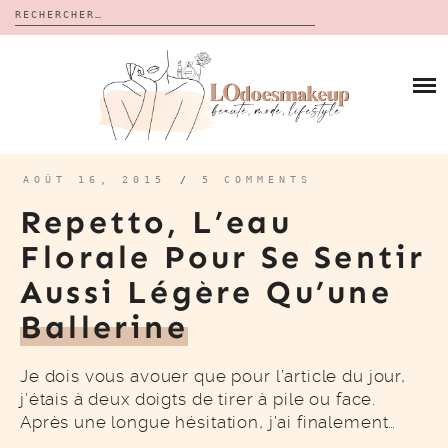
Rechercher :
Skip
to
BLOG
content
REVUES
À PROPOS
CALENDRIERS DE L’AVENT
BON PLAN
MES VIDÉOS
AOÛT 16, 2015
/
5 COMMENTS
VIDÉOS
Repetto, L’eau
CONTACT
Florale Pour Se Sentir
Aussi Légère Qu’une
Ballerine
Je dois vous avouer que pour l’article du jour,
j’étais à deux doigts de tirer à pile ou face.
Après une longue hésitation, j’ai finalement…