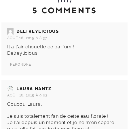
5 COMMENTS
DELTREYLICIOUS
AOÛT 16, 2015 À 8:37
Il a l’air chouette ce parfum !
Delreylicious
RÉPONDRE
LAURA HANTZ
AOÛT 16, 2015 À 9:03
Coucou Laura,
Je suis totalement fan de cette eau florale !
Je l’ai depuis un moment et je ne m’en sépare
plus, elle fait partie de mes favoris!