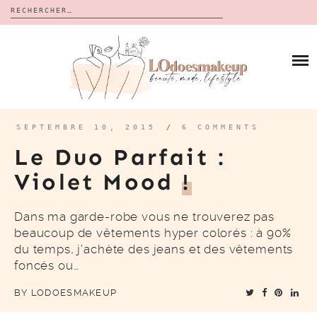
Rechercher :
Skip
to
BLOG
content
REVUES
À PROPOS
CALENDRIERS DE L’AVENT
BON PLAN
MES VIDÉOS
SEPTEMBRE 10, 2015
/
6 COMMENTS
VIDÉOS
Le Duo Parfait :
CONTACT
Violet Mood
!
Dans ma garde-robe vous ne trouverez pas
beaucoup de vêtements hyper colorés : à 90%
du temps, j’achète des jeans et des vêtements
foncés ou…
BY
LODOESMAKEUP