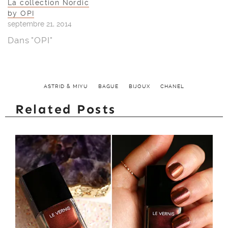
La collection Nordic
by OPI
septembre 21, 2014
Dans "OPI"
ASTRID & MIYU
BAGUE
BIJOUX
CHANEL
Related Posts