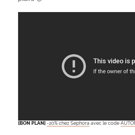
[BON PLAN]
-20% chez Sephora
avec le code
AUTO