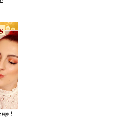
IC
eup !