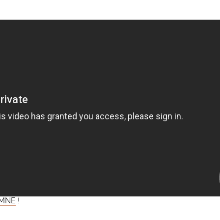
MNE
!