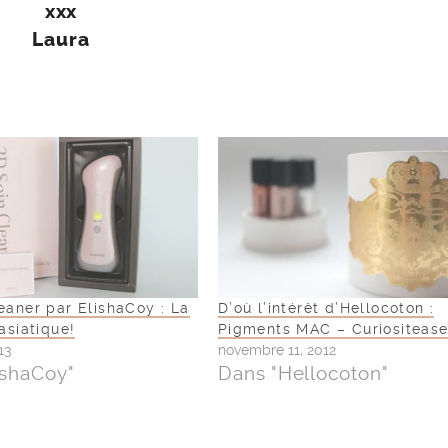
xxx
Laura
eaner par ElishaCoy : La
D’où l’intérêt d’Hellocoton :
asiatique!
Pigments MAC – Curiositeas
13
novembre 11, 2012
ishaCoy"
Dans "Hellocoton"