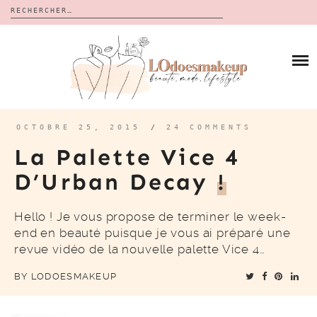
Rechercher :
Skip
to
BLOG
content
REVUES
À PROPOS
CALENDRIERS DE L’AVENT
BON PLAN
MES VIDÉOS
OCTOBRE 25, 2015
/
24 COMMENTS
VIDÉOS
La Palette Vice 4
CONTACT
D’Urban Decay
!
Hello ! Je vous propose de terminer le week-
end en beauté puisque je vous ai préparé une
revue vidéo de la nouvelle palette Vice 4…
BY
LODOESMAKEUP