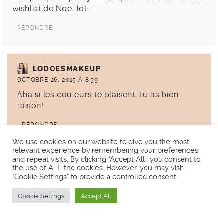
wishlist de Noël lol.
RÉPONDRE
LODOESMAKEUP
OCTOBRE 26, 2015 À 8:59
Aha si les couleurs te plaisent, tu as bien
raison!
RÉPONDRE
We use cookies on our website to give you the most
relevant experience by remembering your preferences
and repeat visits. By clicking “Accept All”, you consent to
TAMG
the use of ALL the cookies. However, you may visit
"Cookie Settings" to provide a controlled consent.
OCTOBRE 26, 2015 À 10:36
Bonjour,
Cookie Settings
Accept All
Je passe souvent voir ton blog, mais je ne laisse