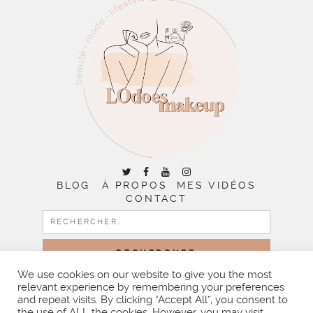
BLOG
À PROPOS
MES VIDÉOS
CONTACT
RECHERCHER :
We use cookies on our website to give you the most
relevant experience by remembering your preferences
COPYRIGHT © 2026 | ALL RIGHTS RESERVED |
DESIGNED
and repeat visits. By clicking “Accept All”, you consent to
BY LITTLE THEME SHOP
the use of ALL the cookies. However, you may visit