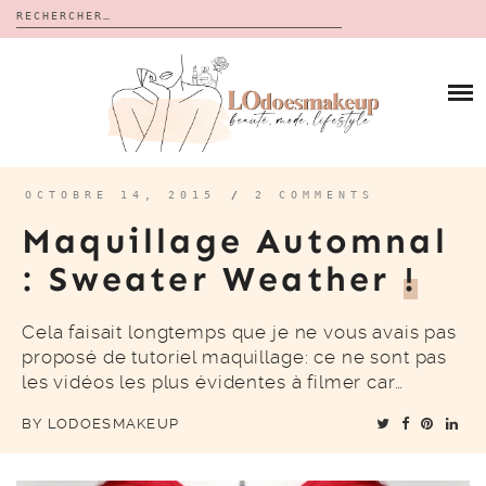
Rechercher :
Skip
to
BLOG
content
REVUES
À PROPOS
CALENDRIERS DE L’AVENT
BON PLAN
MES VIDÉOS
OCTOBRE 14, 2015
/
2 COMMENTS
VIDÉOS
Maquillage Automnal
CONTACT
: Sweater Weather
!
Cela faisait longtemps que je ne vous avais pas
proposé de tutoriel maquillage: ce ne sont pas
les vidéos les plus évidentes à filmer car…
BY
LODOESMAKEUP