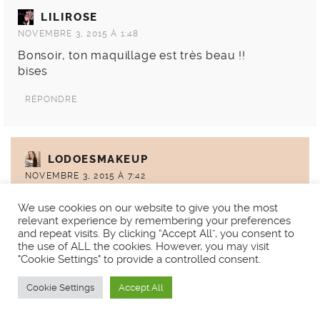
LILIROSE
NOVEMBRE 3, 2015 À 1:48
Bonsoir, ton maquillage est très beau !!
bises
RÉPONDRE
LODOESMAKEUP
NOVEMBRE 3, 2015 À 7:42
Merci beaucoup, ravie qu’il te plaise! <3
We use cookies on our website to give you the most
relevant experience by remembering your preferences
RÉPONDRE
and repeat visits. By clicking “Accept All”, you consent to
the use of ALL the cookies. However, you may visit
"Cookie Settings" to provide a controlled consent.
OCÉANE
Cookie Settings
Accept All
NOVEMBRE 3, 2015 À 9:50