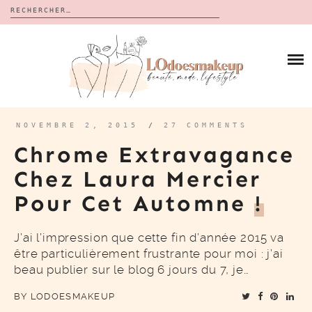
Rechercher :
Skip
to
BLOG
content
REVUES
À PROPOS
CALENDRIERS DE L’AVENT
BON PLAN
MES VIDÉOS
NOVEMBRE 2, 2015
/
27 COMMENTS
VIDÉOS
Chrome Extravagance
CONTACT
Chez Laura Mercier
Pour Cet Automne
!
J’ai l’impression que cette fin d’année 2015 va
être particulièrement frustrante pour moi : j’ai
beau publier sur le blog 6 jours du 7, je…
BY
LODOESMAKEUP