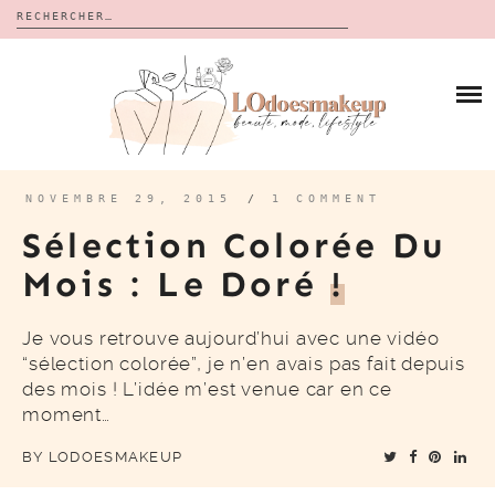
Rechercher :
Skip
to
BLOG
content
REVUES
À PROPOS
CALENDRIERS DE L’AVENT
BON PLAN
MES VIDÉOS
NOVEMBRE 29, 2015
/
1 COMMENT
VIDÉOS
Sélection Colorée Du
CONTACT
Mois : Le Doré
!
Je vous retrouve aujourd’hui avec une vidéo
“sélection colorée”, je n’en avais pas fait depuis
des mois ! L’idée m’est venue car en ce
moment…
BY
LODOESMAKEUP