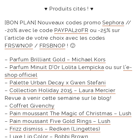
♥ Produits cités ! ♥
[BON PLAN] Nouveaux codes promo
Sephora
//
-20% avec le code
PAYPAL20FR
ou -25% sur
l’article de votre choix avec les codes
FRSWNOP
/
FRSBNOP
! 🙂
–
Parfum Brilliant Gold – Michael Kors
–
Parfum Minuit D’Or Lolita Lempicka
ou sur
l’e-
shop officiel
–
Palette Urban Decay x Gwen Stefani
–
Collection Holiday 2015 – Laura Mercier
Revue à venir cette semaine sur le blog!
–
Coffret Givenchy
–
Pain moussant The Magic of Christmas – Lush
–
Pain moussant Five Gold Rings – Lush
–
Frizz dismiss – Redken (Lingettes)
–
Luxe Lip Color – Bobbi Brown