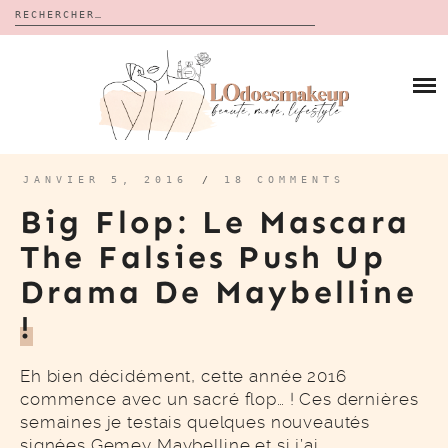
Rechercher :
Skip
to
BLOG
content
REVUES
À PROPOS
CALENDRIERS DE L’AVENT
BON PLAN
MES VIDÉOS
JANVIER 5, 2016
/
18 COMMENTS
VIDÉOS
Big Flop: Le Mascara
CONTACT
The Falsies Push Up
Drama De Maybelline
!
Eh bien décidément, cette année 2016
commence avec un sacré flop… ! Ces dernières
semaines je testais quelques nouveautés
signées Gemey Maybelline et si j’ai…