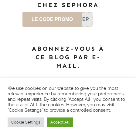
CHEZ SEPHORA
LE CODE PROMO
SEP
ABONNEZ-VOUS À
CE BLOG PAR E-
MAIL.
Saisissez votre adresse e-mail pour
vous abonner à ce blog et recevoir
We use cookies on our website to give you the most
relevant experience by remembering your preferences
une notification de chaque nouvel
and repeat visits. By clicking “Accept All”, you consent to
article par e-mail.
the use of ALL the cookies. However, you may visit
"Cookie Settings" to provide a controlled consent.
Adresse
e-
Cookie Settings
Accept All
mail
Abonnez-vous