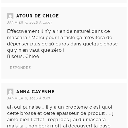
ATOUR DE CHLOE
JANVIER 5, 2016 À 10:53
Effectivement il n’y a rien de naturel dans ce
mascara ! Merci pour l’article ça m’évitera de
dépenser plus de 10 euros dans quelque chose
qu’y n’en vaut que zéro !
Bisous, Chloé.
RÉPONDRE
ANNA CAYENNE
JANVIER 6, 2016 À 7:07
ah oui punaise … il y a un probleme c est quoi
cette brosse et cette epaisseur de produit . … j
aime bien l effet : regardes j ai du mascara …
mais la … non berk moi j ai decouvert la base