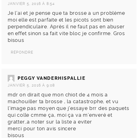
JANVIER 5, 2016 À 8:54
Je l’ai et je pense que ta brosse a un problème
moi elle est parfaite et les picots sont bien
perpendiculaire. Après il ne faut pas en abuser
en effet sinon sa fait vite bloc je confirme. Gros
bisous
RÉPONDRE
PEGGY VANDERHISPALLIE
JANVIER 5, 2016 À 9:08
mdr on dirait que mon chiot de 4 mois a
machouiller ta brosse , la catastrophe, et vu
l’image pas moyen que j’essaye brr des paquets
qui colle cmme ça, moi ça va m’enveré et
gratter…a noter sur la liste a eviter
merci pour ton avis sincere
bisous