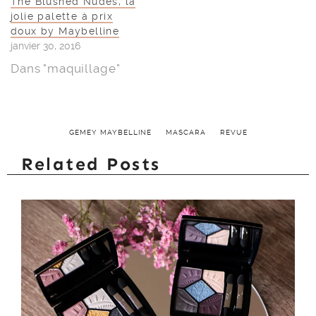
The Blushed Nudes, la
jolie palette à prix
doux by Maybelline
janvier 30, 2016
Dans "maquillage"
GEMEY MAYBELLINE
MASCARA
REVUE
Related Posts