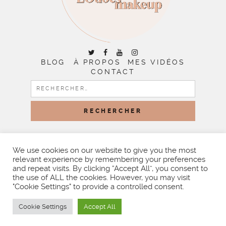
BLOG
À PROPOS
MES VIDÉOS
CONTACT
RECHERCHER :
COPYRIGHT © 2026 | ALL RIGHTS RESERVED |
DESIGNED
BY LITTLE THEME SHOP
We use cookies on our website to give you the most
relevant experience by remembering your preferences
and repeat visits. By clicking “Accept All”, you consent to
the use of ALL the cookies. However, you may visit
"Cookie Settings" to provide a controlled consent.
Cookie Settings
Accept All