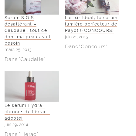
Sérum S.O.S
L’élixir Idéal, le sérum
désaltérant –
lumière perfecteur de
Caudalie : tout ce
Payot (+CONCOURS)
dont ma peau avait
juin 21, 2015
besoin
Dans "Concours"
mars 25, 2013
Dans "Caudalie"
Le sérum Hydra-
chrono+ de Lierac :
adopté!
juin 29, 2014
Dans "Lierac"