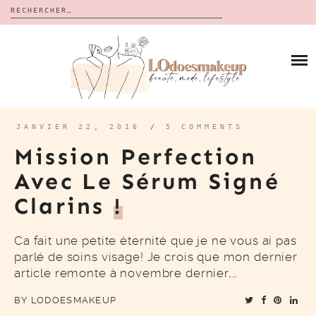
Rechercher :
Skip
to
BLOG
content
REVUES
À PROPOS
CALENDRIERS DE L’AVENT
BON PLAN
MES VIDÉOS
JANVIER 22, 2016
/
5 COMMENTS
VIDÉOS
Mission Perfection
CONTACT
Avec Le Sérum Signé
Clarins
!
Ca fait une petite éternité que je ne vous ai pas
parlé de soins visage! Je crois que mon dernier
article remonte à novembre dernier,…
BY
LODOESMAKEUP