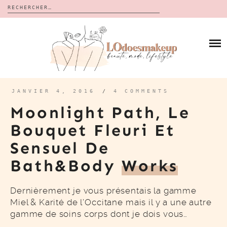
Rechercher :
Skip
to
BLOG
content
REVUES
À PROPOS
CALENDRIERS DE L’AVENT
BON PLAN
MES VIDÉOS
JANVIER 4, 2016
/
4 COMMENTS
VIDÉOS
Moonlight Path, Le
CONTACT
Bouquet Fleuri Et
Sensuel De
Bath&Body
Works
Dernièrement je vous présentais la gamme
Miel & Karité de l’Occitane mais il y a une autre
gamme de soins corps dont je dois vous…