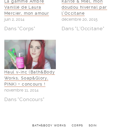
La gamme Ambre
Karité & Miel, mon
Vanillé de Laura
doudou hivernal par
Mercier, mon amour
l’Occitane
juin 2, 2014
décembre 20, 2015
Dans "Corps"
Dans "L'Occitane"
Haul v-inc (Bath&Body
Works, Soap&Glory,
PINK) + concours !
novembre 11, 2014
Dans "Concours"
BATH&BODY WORKS
CORPS
SOIN