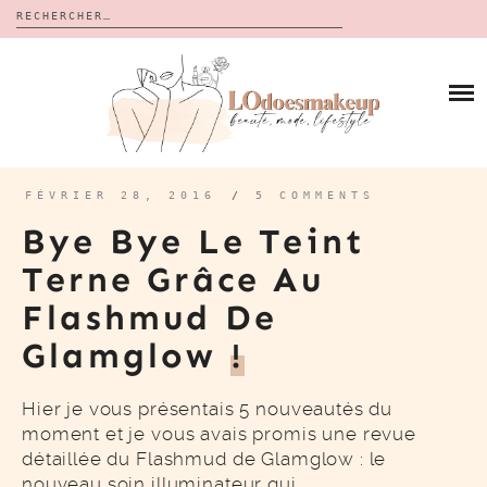
Rechercher :
Skip
to
BLOG
content
REVUES
À PROPOS
CALENDRIERS DE L’AVENT
BON PLAN
MES VIDÉOS
FÉVRIER 28, 2016
/
5 COMMENTS
VIDÉOS
Bye Bye Le Teint
CONTACT
Terne Grâce Au
Flashmud De
Glamglow
!
Hier je vous présentais 5 nouveautés du
moment et je vous avais promis une revue
détaillée du Flashmud de Glamglow : le
nouveau soin illuminateur qui…