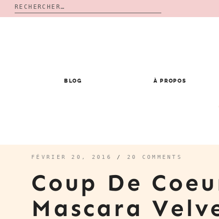
Rechercher :
Skip
to
content
BLOG
À PROPOS
FÉVRIER 20, 2016
/
20 COMMENTS
Coup De Coeu
Mascara Velv