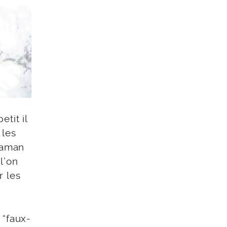
tit il
 les
 maman
l’on
 les
 “faux-