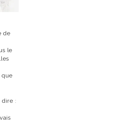
e de
us le
lles
e que
dire :
vais