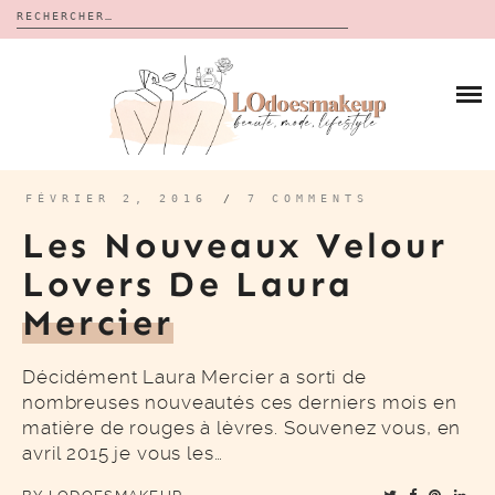
Rechercher :
Skip
to
BLOG
content
REVUES
À PROPOS
CALENDRIERS DE L’AVENT
BON PLAN
MES VIDÉOS
FÉVRIER 2, 2016
/
7 COMMENTS
VIDÉOS
Les Nouveaux Velour
CONTACT
Lovers De Laura
Mercier
Décidément Laura Mercier a sorti de
nombreuses nouveautés ces derniers mois en
matière de rouges à lèvres. Souvenez vous, en
avril 2015 je vous les…