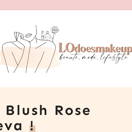
 Blush Rose
oeva
!