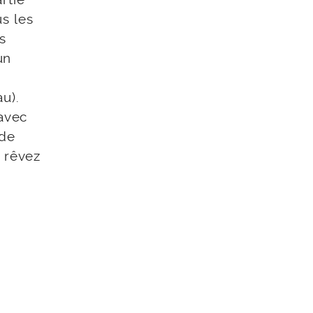
s les
s
un
u).
 avec
 de
s rêvez