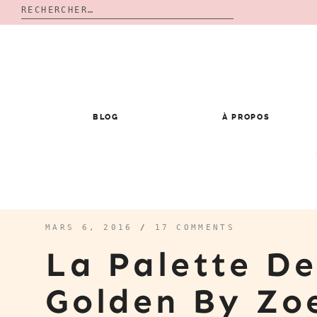
Rechercher :
Skip
to
content
BLOG
À PROPOS
MARS 6, 2016
/
17 COMMENTS
La Palette De
Golden By Z