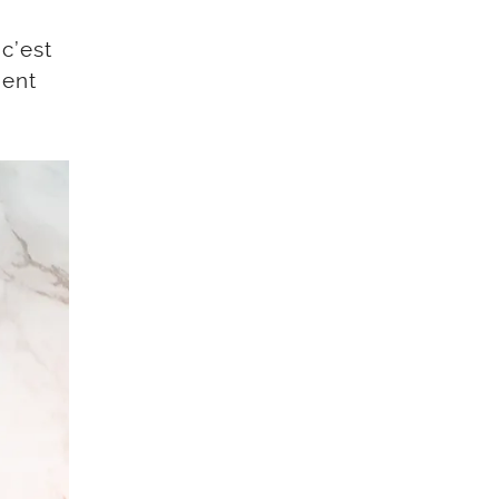
c’est
ient