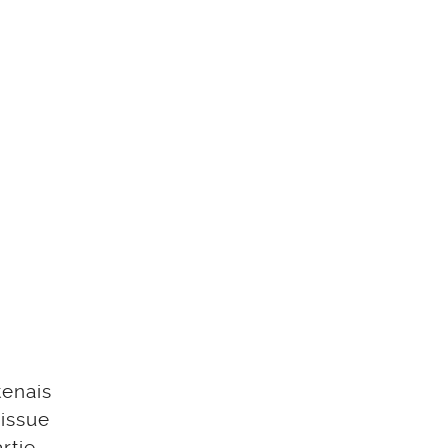
enais
 issue
rtie