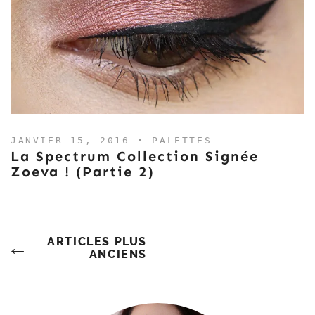
JANVIER 15, 2016 •
PALETTES
La Spectrum Collection Signée
Zoeva ! (partie 2)
Navigation
ARTICLES PLUS
ANCIENS
Des
Articles