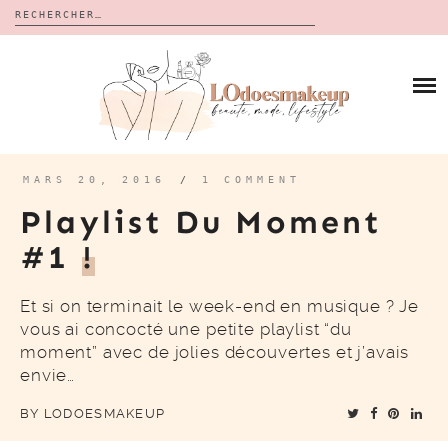
Rechercher :
Skip
to
BLOG
content
REVUES
À PROPOS
CALENDRIERS DE L’AVENT
BON PLAN
MES VIDÉOS
MARS 20, 2016
/
1 COMMENT
VIDÉOS
Playlist Du Moment
CONTACT
#1
!
Et si on terminait le week-end en musique ? Je
vous ai concocté une petite playlist “du
moment” avec de jolies découvertes et j’avais
envie…
BY
LODOESMAKEUP