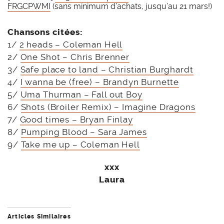
FRGCPWMI
(sans minimum d’achats, jusqu’au 21 mars!)
Chansons citées:
1/
2 heads – Coleman Hell
2/
One Shot – Chris Brenner
3/
Safe place to land – Christian Burghardt
4/
I wanna be (free) – Brandyn Burnette
5/
Uma Thurman – Fall out Boy
6/
Shots (Broiler Remix) – Imagine Dragons
7/
Good times – Bryan Finlay
8/
Pumping Blood – Sara James
9/
Take me up – Coleman Hell
xxx
Laura
Articles Similaires