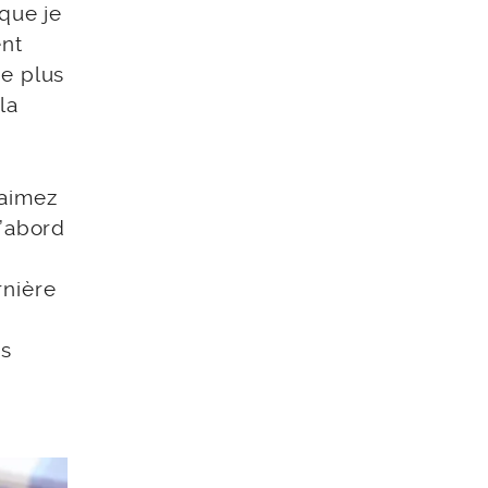
 que je
ent
re plus
la
 aimez
d’abord
rnière
rs