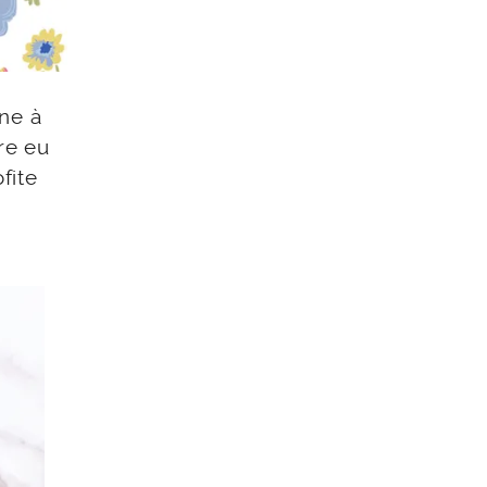
ne à
re eu
fite