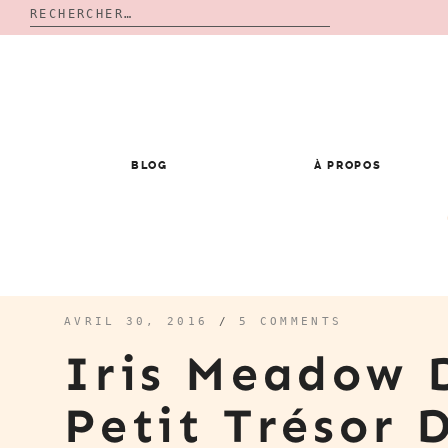
Rechercher :
Skip
to
content
BLOG
À PROPOS
AVRIL 30, 2016
/
5 COMMENTS
Iris Meadow 
Petit Trésor 